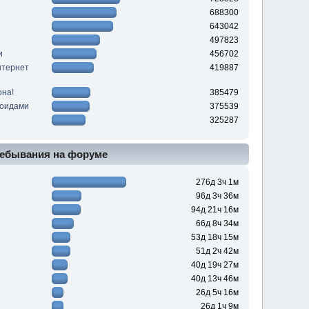
688300
643042
497823
и
456702
нтернет
419887
она!
385479
роидами
375539
325287
ебывания на форуме
276д 3ч 1м
96д 3ч 36м
94д 21ч 16м
66д 8ч 34м
53д 18ч 15м
51д 2ч 42м
40д 19ч 27м
40д 13ч 46м
26д 5ч 16м
26д 1ч 9м