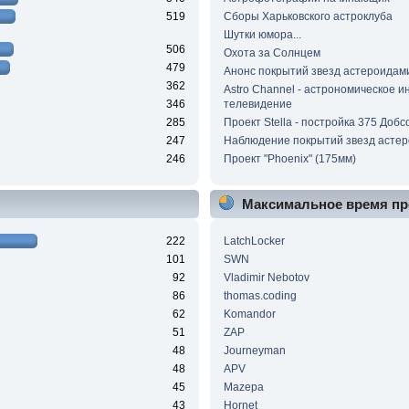
519
Сборы Харьковского астроклуба
Шутки юмора...
506
Охота за Солнцем
479
Анонс покрытий звезд астероидам
362
Astro Channel - астрономическое и
346
телевидение
285
Проект Stella - постройка 375 Добс
247
Наблюдение покрытий звезд асте
246
Проект "Phoenix" (175мм)
Максимальное время пр
222
LatchLocker
101
SWN
92
Vladimir Nebotov
86
thomas.coding
62
Komandor
51
ZAP
48
Journeyman
48
APV
45
Mazepa
43
Hornet