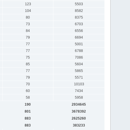
123
5503
104
8582
80
8375
73
6703
84
6556
79
6694
77
5001
77
6788
75
7086
85
5604
77
5865
79
5571
70
10103
60
7434
58
5958
190
2934645
801
3678392
883
2625260
883
383233