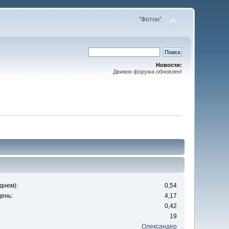
"Фотон"
Новости:
Движок форума обновлен!
днем):
0,54
ень:
4,17
0,42
19
Олександер