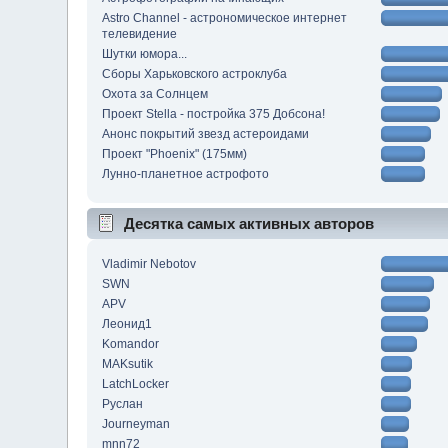
Astro Channel - астрономическое интернет
телевидение
Шутки юмора...
Сборы Харьковского астроклуба
Охота за Солнцем
Проект Stella - постройка 375 Добсона!
Анонс покрытий звезд астероидами
Проект "Phoenix" (175мм)
Лунно-планетное астрофото
Десятка самых активных авторов
Vladimir Nebotov
SWN
APV
Леонид1
Komandor
MAKsutik
LatchLocker
Руслан
Journeyman
mnn72