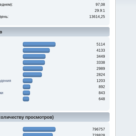
еднем):
97,08
29.9:1
день:
13614,25
в
5114
4133
3449
3338
2989
2824
юдения
1203
892
ки
843
648
 количеству просмотров)
796757
728828