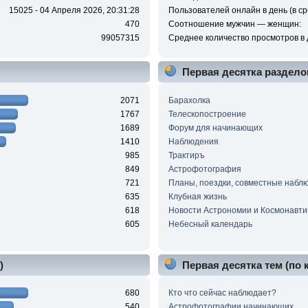
15025 - 04 Апреля 2026, 20:31:28
Пользователей онлайн в день (в ср
470
Соотношение мужчин — женщин:
99057315
Среднее количество просмотров в 
Первая десятка раздело
2071
Барахолка
1767
Телескопостроение
1689
Форум для начинающих
1410
Наблюдения
985
Трактиръ
849
Астрофотография
721
Планы, поездки, совместные набл
635
Клубная жизнь
618
Новости Астрономии и Космонавти
605
Небесный календарь
)
Первая десятка тем (по
680
Кто что сейчас наблюдает?
540
Астрофотографии начинающих