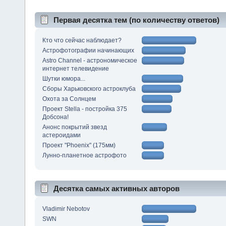
Первая десятка тем (по количеству ответов)
Кто что сейчас наблюдает?
Астрофотографии начинающих
Astro Channel - астрономическое
интернет телевидение
Шутки юмора...
Сборы Харьковского астроклуба
Охота за Солнцем
Проект Stella - постройка 375
Добсона!
Анонс покрытий звезд
астероидами
Проект "Phoenix" (175мм)
Лунно-планетное астрофото
Десятка самых активных авторов
Vladimir Nebotov
SWN