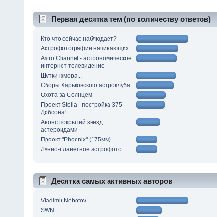
Первая десятка тем (по количеству ответов)
Кто что сейчас наблюдает?
Астрофотографии начинающих
Astro Channel - астрономическое
интернет телевидение
Шутки юмора...
Сборы Харьковского астроклуба
Охота за Солнцем
Проект Stella - постройка 375
Добсона!
Анонс покрытий звезд
астероидами
Проект "Phoenix" (175мм)
Лунно-планетное астрофото
Десятка самых активных авторов
Vladimir Nebotov
SWN