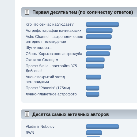
Первая десятка тем (по количеству ответов)
Кто что сейчас наблюдает?
Астрофотографии начинающих
Astro Channel - астрономическое
интернет телевидение
Шутки юмора...
Сборы Харьковского астроклуба
Охота за Солнцем
Проект Stella - постройка 375
Добсона!
Анонс покрытий звезд
астероидами
Проект "Phoenix" (175мм)
Лунно-планетное астрофото
Десятка самых активных авторов
Vladimir Nebotov
SWN