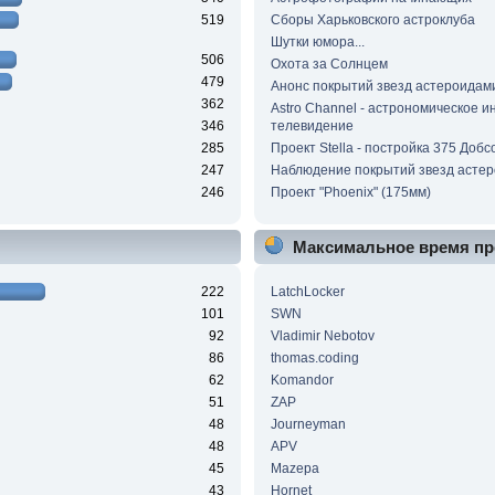
519
Сборы Харьковского астроклуба
Шутки юмора...
506
Охота за Солнцем
479
Анонс покрытий звезд астероидам
362
Astro Channel - астрономическое и
346
телевидение
285
Проект Stella - постройка 375 Добс
247
Наблюдение покрытий звезд асте
246
Проект "Phoenix" (175мм)
Максимальное время пр
222
LatchLocker
101
SWN
92
Vladimir Nebotov
86
thomas.coding
62
Komandor
51
ZAP
48
Journeyman
48
APV
45
Mazepa
43
Hornet