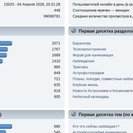
15025 - 04 Апреля 2026, 20:31:28
Пользователей онлайн в день (в ср
448
Соотношение мужчин — женщин:
99088781
Среднее количество просмотров в 
Первая десятка раздело
2071
Барахолка
1767
Телескопостроение
1689
Форум для начинающих
1410
Наблюдения
985
Трактиръ
849
Астрофотография
721
Планы, поездки, совместные набл
635
Клубная жизнь
618
Новости Астрономии и Космонавти
605
Небесный календарь
)
Первая десятка тем (по
680
Кто что сейчас наблюдает?
540
Астрофотографии начинающих