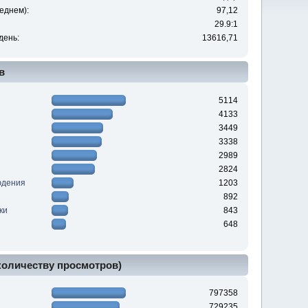
еднем):
97,12
29.9:1
день:
13616,71
в
5114
4133
3449
3338
2989
2824
юдения
1203
892
ки
843
648
 количеству просмотров)
797358
729235