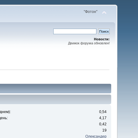
"Фотон"
Новости:
Движок форума обновлен!
днем):
0,54
ень:
4,17
0,42
19
Олександер