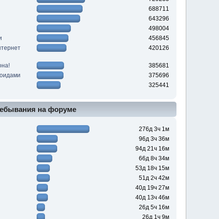
688711
643296
498004
и
456845
нтернет
420126
она!
385681
роидами
375696
325441
ебывания на форуме
276д 3ч 1м
96д 3ч 36м
94д 21ч 16м
66д 8ч 34м
53д 18ч 15м
51д 2ч 42м
40д 19ч 27м
40д 13ч 46м
26д 5ч 16м
26д 1ч 9м