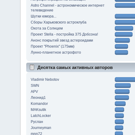
Astro Channel - астрономическое интернет
телевидение
Шутки юмора...
Сборы Харьковского астроклуба
Охота за Солнцем
Проект Stella - постройка 375 Добсона!
Анонс покрытий звезд астероидами
Проект "Phoenix" (175мм)
Лунно-планетное астрофото
Десятка самых активных авторов
Vladimir Nebotov
SWN
APV
Леонид1
Komandor
MAKsutik
LatchLocker
Руслан
Journeyman
mnn72