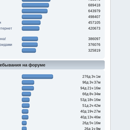
689418
643979
498407
и
457105
нтернет
420673
она!
386097
роидами
376076
325819
ебывания на форуме
276д 3ч 1м
96д 3ч 37м
94д 21ч 16м
66д 8ч 34м
53д 18ч 16м
51д 2ч 42м
40д 19ч 27м
40д 13ч 46м
26д 5ч 16м
26д 1ч 9м