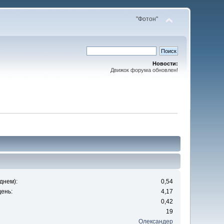
"Фотон"
Новости:
Движок форума обновлен!
днем):
0,54
ень:
4,17
0,42
19
Олександер