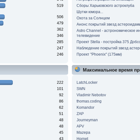
519
Сборы Харьковского астроклуба
Шутки юмора...
506
Охота за Солнцем
479
Анонс покрытий звезд астероидам
362
Astro Channel - астрономическое и
346
телевидение
285
Проект Stella - постройка 375 Добс
247
Наблюдение покрытий звезд асте
246
Проект "Phoenix" (175мм)
Максимальное время пр
222
LatchLocker
101
SWN
92
Vladimir Nebotov
86
thomas.coding
62
Komandor
51
ZAP
48
Journeyman
48
APV
45
Mazepa
43
Hornet