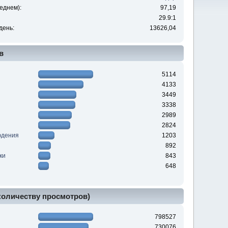
еднем):
97,19
29.9:1
день:
13626,04
в
5114
4133
3449
3338
2989
2824
юдения
1203
892
ки
843
648
 количеству просмотров)
798527
730076