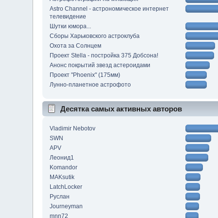
Astro Channel - астрономическое интернет
телевидение
Шутки юмора...
Сборы Харьковского астроклуба
Охота за Солнцем
Проект Stella - постройка 375 Добсона!
Анонс покрытий звезд астероидами
Проект "Phoenix" (175мм)
Лунно-планетное астрофото
Десятка самых активных авторов
Vladimir Nebotov
SWN
APV
Леонид1
Komandor
MAKsutik
LatchLocker
Руслан
Journeyman
mnn72