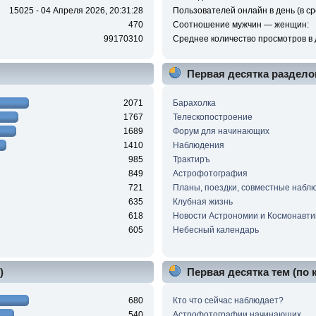
15025 - 04 Апреля 2026, 20:31:28
Пользователей онлайн в день (в ср
470
Соотношение мужчин — женщин:
99170310
Среднее количество просмотров в 
Первая десятка раздело
2071
Барахолка
1767
Телескопостроение
1689
Форум для начинающих
1410
Наблюдения
985
Трактиръ
849
Астрофотография
721
Планы, поездки, совместные набл
635
Клубная жизнь
618
Новости Астрономии и Космонавти
605
Небесный календарь
)
Первая десятка тем (по
680
Кто что сейчас наблюдает?
540
Астрофотографии начинающих