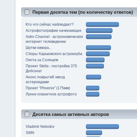
Первая десятка тем (по количеству ответов)
Кто что сейчас наблюдает?
Астрофотографии начинающих
Astro Channel - астрономическое
интернет телевидение
Шутки юмора...
Сборы Харьковского астроклуба
Охота за Солнцем
Проект Stella - постройка 375
Добсона!
Анонс покрытий звезд
астероидами
Проект "Phoenix" (175мм)
Лунно-планетное астрофото
Десятка самых активных авторов
Vladimir Nebotov
SWN