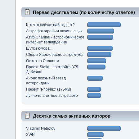
Первая десятка тем (по количеству ответов)
Кто что сейчас наблюдает?
Астрофотографии начинающих
Astro Channel - астрономическое
интернет телевидение
Шутки юмора...
Сборы Харьковского астроклуба
Охота за Солнцем
Проект Stella - постройка 375
Добсона!
Анонс покрытий звезд
астероидами
Проект "Phoenix" (175мм)
Лунно-планетное астрофото
Десятка самых активных авторов
Vladimir Nebotov
SWN