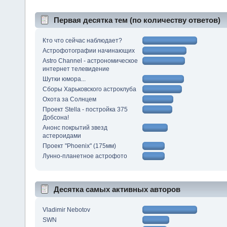
Первая десятка тем (по количеству ответов)
Кто что сейчас наблюдает?
Астрофотографии начинающих
Astro Channel - астрономическое
интернет телевидение
Шутки юмора...
Сборы Харьковского астроклуба
Охота за Солнцем
Проект Stella - постройка 375
Добсона!
Анонс покрытий звезд
астероидами
Проект "Phoenix" (175мм)
Лунно-планетное астрофото
Десятка самых активных авторов
Vladimir Nebotov
SWN