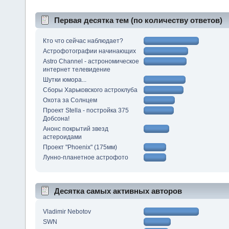
Первая десятка тем (по количеству ответов)
Кто что сейчас наблюдает?
Астрофотографии начинающих
Astro Channel - астрономическое
интернет телевидение
Шутки юмора...
Сборы Харьковского астроклуба
Охота за Солнцем
Проект Stella - постройка 375
Добсона!
Анонс покрытий звезд
астероидами
Проект "Phoenix" (175мм)
Лунно-планетное астрофото
Десятка самых активных авторов
Vladimir Nebotov
SWN