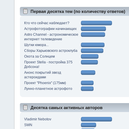
Первая десятка тем (по количеству ответов)
Кто что сейчас наблюдает?
Астрофотографии начинающих
Astro Channel - астрономическое
интернет телевидение
Шутки юмора...
Сборы Харьковского астроклуба
Охота за Солнцем
Проект Stella - постройка 375
Добсона!
Анонс покрытий звезд
астероидами
Проект "Phoenix" (175мм)
Лунно-планетное астрофото
Десятка самых активных авторов
Vladimir Nebotov
SWN