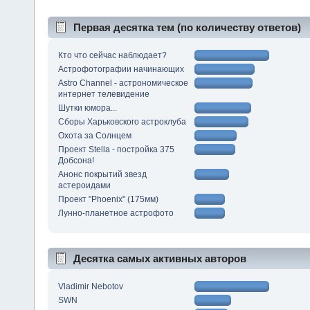
Первая десятка тем (по количеству ответов)
Кто что сейчас наблюдает?
Астрофотографии начинающих
Astro Channel - астрономическое
интернет телевидение
Шутки юмора...
Сборы Харьковского астроклуба
Охота за Солнцем
Проект Stella - постройка 375
Добсона!
Анонс покрытий звезд
астероидами
Проект "Phoenix" (175мм)
Лунно-планетное астрофото
Десятка самых активных авторов
Vladimir Nebotov
SWN