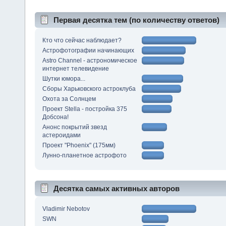
Первая десятка тем (по количеству ответов)
Кто что сейчас наблюдает?
Астрофотографии начинающих
Astro Channel - астрономическое
интернет телевидение
Шутки юмора...
Сборы Харьковского астроклуба
Охота за Солнцем
Проект Stella - постройка 375
Добсона!
Анонс покрытий звезд
астероидами
Проект "Phoenix" (175мм)
Лунно-планетное астрофото
Десятка самых активных авторов
Vladimir Nebotov
SWN