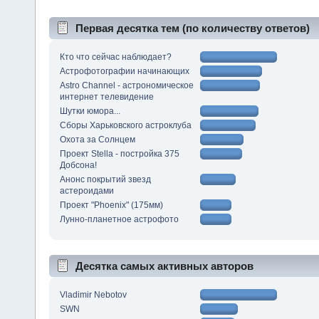
Первая десятка тем (по количеству ответов)
Кто что сейчас наблюдает?
Астрофотографии начинающих
Astro Channel - астрономическое
интернет телевидение
Шутки юмора...
Сборы Харьковского астроклуба
Охота за Солнцем
Проект Stella - постройка 375
Добсона!
Анонс покрытий звезд
астероидами
Проект "Phoenix" (175мм)
Лунно-планетное астрофото
Десятка самых активных авторов
Vladimir Nebotov
SWN