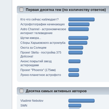
Первая десятка тем (по количеству ответов)
Кто что сейчас наблюдает?
Астрофотографии начинающих
Astro Channel - астрономическое
интернет телевидение
Шутки юмора...
Сборы Харьковского астроклуба
Охота за Солнцем
Проект Stella - постройка 375
Добсона!
Анонс покрытий звезд
астероидами
Проект "Phoenix" (175мм)
Лунно-планетное астрофото
Десятка самых активных авторов
Vladimir Nebotov
SWN