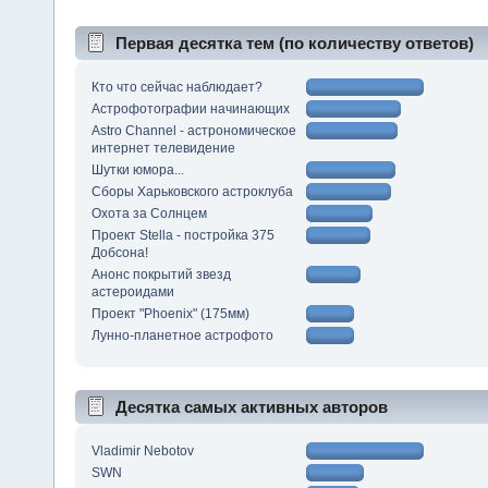
Первая десятка тем (по количеству ответов)
Кто что сейчас наблюдает?
Астрофотографии начинающих
Astro Channel - астрономическое
интернет телевидение
Шутки юмора...
Сборы Харьковского астроклуба
Охота за Солнцем
Проект Stella - постройка 375
Добсона!
Анонс покрытий звезд
астероидами
Проект "Phoenix" (175мм)
Лунно-планетное астрофото
Десятка самых активных авторов
Vladimir Nebotov
SWN