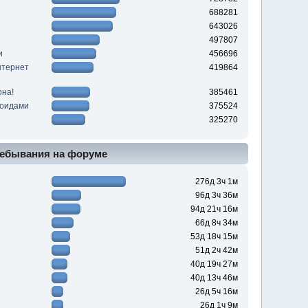
688281
643026
497807
и
456696
нтернет
419864
она!
385461
роидами
375524
325270
ебывания на форуме
276д 3ч 1м
96д 3ч 36м
94д 21ч 16м
66д 8ч 34м
53д 18ч 15м
51д 2ч 42м
40д 19ч 27м
40д 13ч 46м
26д 5ч 16м
26д 1ч 9м