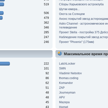
519
Сборы Харьковского астроклуба
Шутки юмора...
506
Охота за Солнцем
479
Анонс покрытий звезд астероидам
362
Astro Channel - астрономическое и
346
телевидение
285
Проект Stella - постройка 375 Добс
247
Наблюдение покрытий звезд асте
246
Проект "Phoenix" (175мм)
Максимальное время пр
222
LatchLocker
101
SWN
92
Vladimir Nebotov
86
thomas.coding
62
Komandor
51
ZAP
48
Journeyman
48
APV
45
Mazepa
43
Hornet