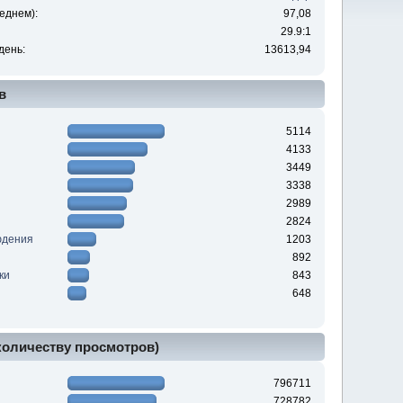
еднем):
97,08
29.9:1
день:
13613,94
в
5114
4133
3449
3338
2989
2824
юдения
1203
892
ки
843
648
 количеству просмотров)
796711
728782