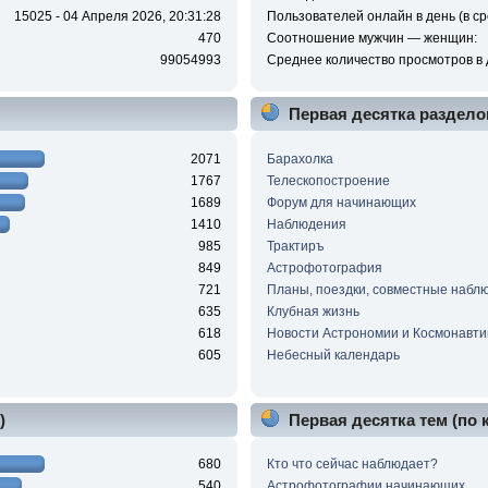
15025 - 04 Апреля 2026, 20:31:28
Пользователей онлайн в день (в ср
470
Соотношение мужчин — женщин:
99054993
Среднее количество просмотров в 
Первая десятка раздело
2071
Барахолка
1767
Телескопостроение
1689
Форум для начинающих
1410
Наблюдения
985
Трактиръ
849
Астрофотография
721
Планы, поездки, совместные набл
635
Клубная жизнь
618
Новости Астрономии и Космонавти
605
Небесный календарь
)
Первая десятка тем (по
680
Кто что сейчас наблюдает?
540
Астрофотографии начинающих