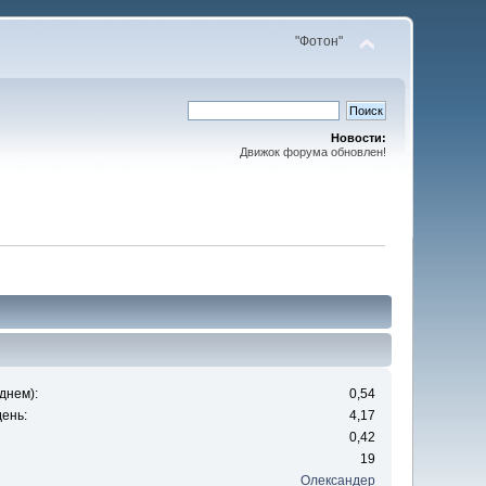
"Фотон"
Новости:
Движок форума обновлен!
днем):
0,54
ень:
4,17
0,42
19
Олександер