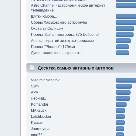
Astro Channel - астрономическое интернет
телевидение
Шутки юмора...
Сборы Харьковского астроклуба
Охота за Солнцем
Проект Stella - постройка 375 Добсона!
Анонс покрытий звезд астероидами
Проект "Phoenix" (175мм)
Лунно-планетное астрофото
Десятка самых активных авторов
Vladimir Nebotov
SWN
APV
Леонид1
Komandor
MAKsutik
LatchLocker
Руслан
Journeyman
mnn72