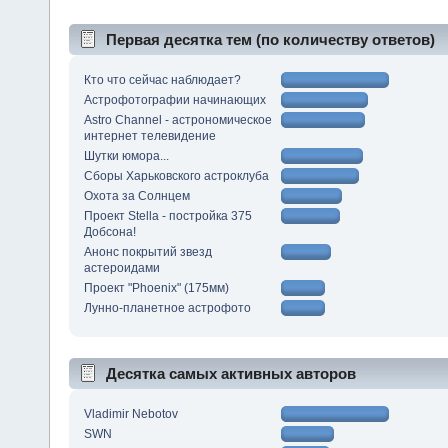
Первая десятка тем (по количеству ответов)
Кто что сейчас наблюдает?
Астрофотографии начинающих
Astro Channel - астрономическое
интернет телевидение
Шутки юмора...
Сборы Харьковского астроклуба
Охота за Солнцем
Проект Stella - постройка 375
Добсона!
Анонс покрытий звезд
астероидами
Проект "Phoenix" (175мм)
Лунно-планетное астрофото
Десятка самых активных авторов
Vladimir Nebotov
SWN