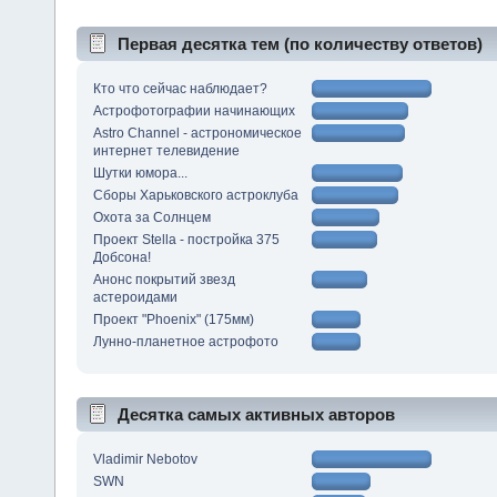
Первая десятка тем (по количеству ответов)
Кто что сейчас наблюдает?
Астрофотографии начинающих
Astro Channel - астрономическое
интернет телевидение
Шутки юмора...
Сборы Харьковского астроклуба
Охота за Солнцем
Проект Stella - постройка 375
Добсона!
Анонс покрытий звезд
астероидами
Проект "Phoenix" (175мм)
Лунно-планетное астрофото
Десятка самых активных авторов
Vladimir Nebotov
SWN