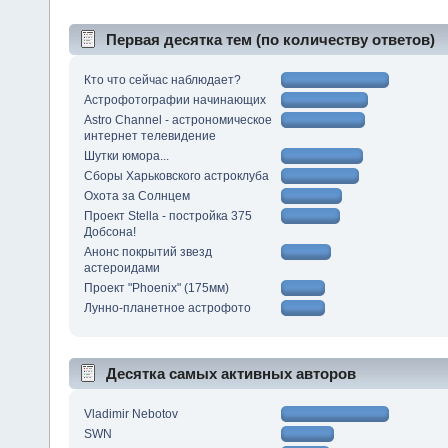
Первая десятка тем (по количеству ответов)
Кто что сейчас наблюдает?
Астрофотографии начинающих
Astro Channel - астрономическое
интернет телевидение
Шутки юмора...
Сборы Харьковского астроклуба
Охота за Солнцем
Проект Stella - постройка 375
Добсона!
Анонс покрытий звезд
астероидами
Проект "Phoenix" (175мм)
Лунно-планетное астрофото
Десятка самых активных авторов
Vladimir Nebotov
SWN