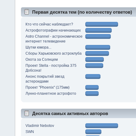
Первая десятка тем (по количеству ответов)
Кто что сейчас наблюдает?
Астрофотографии начинающих
Astro Channel - астрономическое
интернет телевидение
Шутки юмора...
Сборы Харьковского астроклуба
Охота за Солнцем
Проект Stella - постройка 375
Добсона!
Анонс покрытий звезд
астероидами
Проект "Phoenix" (175мм)
Лунно-планетное астрофото
Десятка самых активных авторов
Vladimir Nebotov
SWN