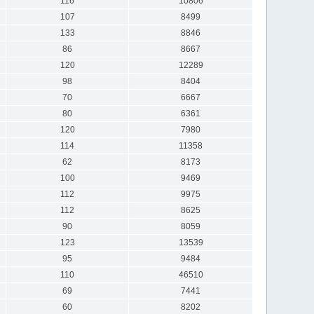
116
10806
107
8499
133
8846
86
8667
120
12289
98
8404
70
6667
80
6361
120
7980
114
11358
62
8173
100
9469
112
9975
112
8625
90
8059
123
13539
95
9484
110
46510
69
7441
60
8202