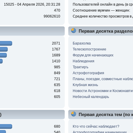
15025 - 04 Апреля 2026, 20:31:28
Пользователей онлайн в день (в ср
470
Соотношение мужчин — женщин:
99062610
Среднее количество просмотров в 
Первая десятка раздело
2071
Барахолка
1767
Телескопостроение
1689
Форум для начинающих
1410
Наблюдения
985
Трактиръ
849
Астрофотография
721
Планы, поездки, совместные набл
635
Клубная жизнь
618
Новости Астрономии и Космонавти
605
Небесный календарь
)
Первая десятка тем (по
680
Кто что сейчас наблюдает?
540
Астрофотографии начинающих