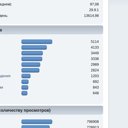
еднем):
97,08
29.9:1
день:
13614,98
в
5114
4133
3449
3338
2989
2824
юдения
1203
892
ки
843
648
 количеству просмотров)
796908
728913