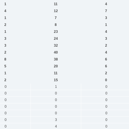
1
11
4
4
12
7
1
7
3
2
8
1
1
23
4
3
24
3
3
32
2
2
40
4
8
38
6
5
20
6
1
11
2
2
15
0
0
1
0
0
0
0
0
0
0
0
0
0
0
0
0
0
3
0
0
4
0