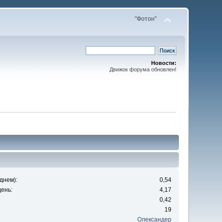
"Фотон"
Новости:
Движок форума обновлен!
днем):
0,54
ень:
4,17
0,42
19
Олександер