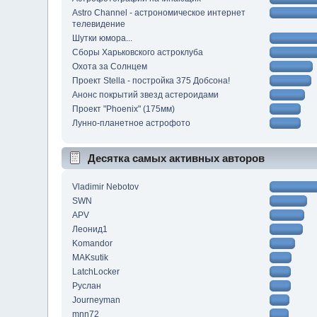
Astro Channel - астрономическое интернет
телевидение
Шутки юмора...
Сборы Харьковского астроклуба
Охота за Солнцем
Проект Stella - постройка 375 Добсона!
Анонс покрытий звезд астероидами
Проект "Phoenix" (175мм)
Лунно-планетное астрофото
Десятка самых активных авторов
Vladimir Nebotov
SWN
APV
Леонид1
Komandor
MAKsutik
LatchLocker
Руслан
Journeyman
mnn72