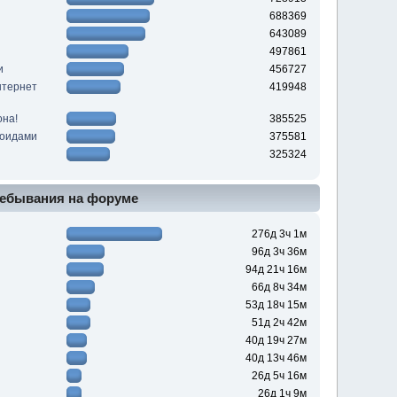
688369
643089
497861
и
456727
нтернет
419948
она!
385525
роидами
375581
325324
ебывания на форуме
276д 3ч 1м
96д 3ч 36м
94д 21ч 16м
66д 8ч 34м
53д 18ч 15м
51д 2ч 42м
40д 19ч 27м
40д 13ч 46м
26д 5ч 16м
26д 1ч 9м