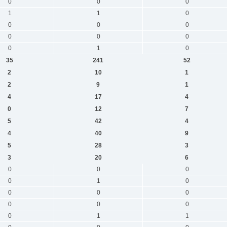
0
0
0
1
1
0
0
0
0
0
0
0
0
1
0
35
241
52
2
10
1
2
9
1
4
17
4
0
12
7
5
42
4
4
40
9
5
28
3
3
20
6
0
0
0
0
1
0
0
0
0
0
0
0
0
1
1