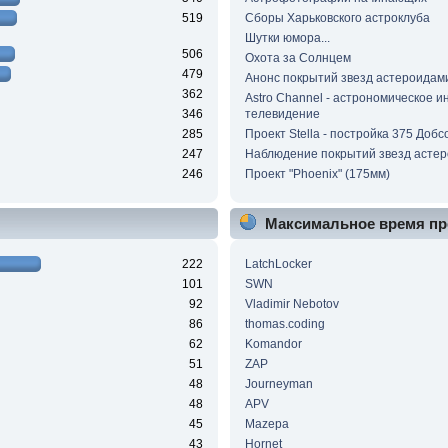
519
Сборы Харьковского астроклуба
Шутки юмора...
506
Охота за Солнцем
479
Анонс покрытий звезд астероидам
362
Astro Channel - астрономическое и
346
телевидение
285
Проект Stella - постройка 375 Добс
247
Наблюдение покрытий звезд асте
246
Проект "Phoenix" (175мм)
Максимальное время пр
222
LatchLocker
101
SWN
92
Vladimir Nebotov
86
thomas.coding
62
Komandor
51
ZAP
48
Journeyman
48
APV
45
Mazepa
43
Hornet