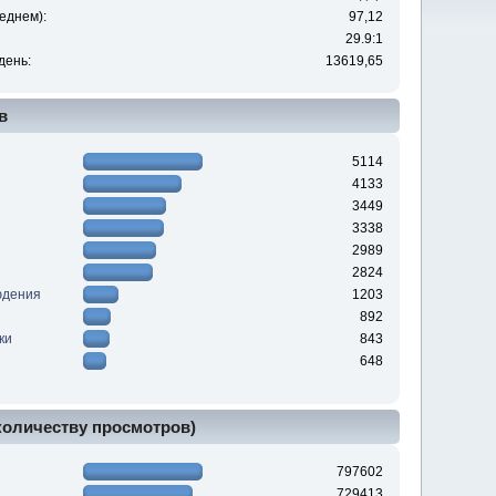
еднем):
97,12
29.9:1
день:
13619,65
в
5114
4133
3449
3338
2989
2824
юдения
1203
892
ки
843
648
 количеству просмотров)
797602
729413