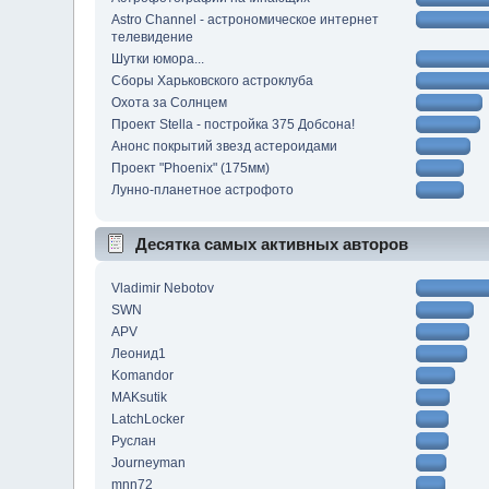
Astro Channel - астрономическое интернет
телевидение
Шутки юмора...
Сборы Харьковского астроклуба
Охота за Солнцем
Проект Stella - постройка 375 Добсона!
Анонс покрытий звезд астероидами
Проект "Phoenix" (175мм)
Лунно-планетное астрофото
Десятка самых активных авторов
Vladimir Nebotov
SWN
APV
Леонид1
Komandor
MAKsutik
LatchLocker
Руслан
Journeyman
mnn72