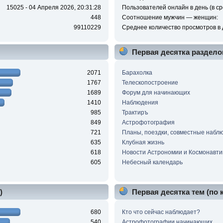
15025 - 04 Апреля 2026, 20:31:28
Пользователей онлайн в день (в ср
448
Соотношение мужчин — женщин:
99110229
Среднее количество просмотров в 
Первая десятка раздело
2071
Барахолка
1767
Телескопостроение
1689
Форум для начинающих
1410
Наблюдения
985
Трактиръ
849
Астрофотография
721
Планы, поездки, совместные набл
635
Клубная жизнь
618
Новости Астрономии и Космонавти
605
Небесный календарь
)
Первая десятка тем (по
680
Кто что сейчас наблюдает?
540
Астрофотографии начинающих