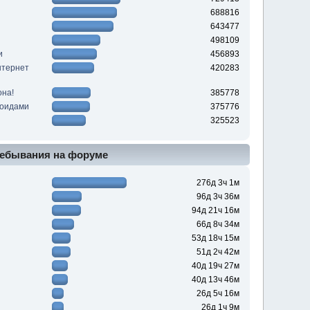
688816
643477
498109
и
456893
нтернет
420283
она!
385778
роидами
375776
325523
ебывания на форуме
276д 3ч 1м
96д 3ч 36м
94д 21ч 16м
66д 8ч 34м
53д 18ч 15м
51д 2ч 42м
40д 19ч 27м
40д 13ч 46м
26д 5ч 16м
26д 1ч 9м