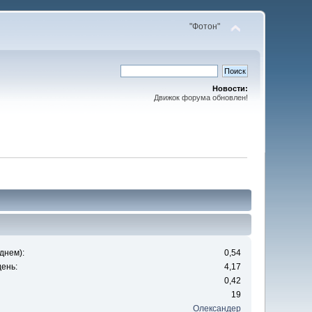
"Фотон"
Новости:
Движок форума обновлен!
днем):
0,54
ень:
4,17
0,42
19
Олександер