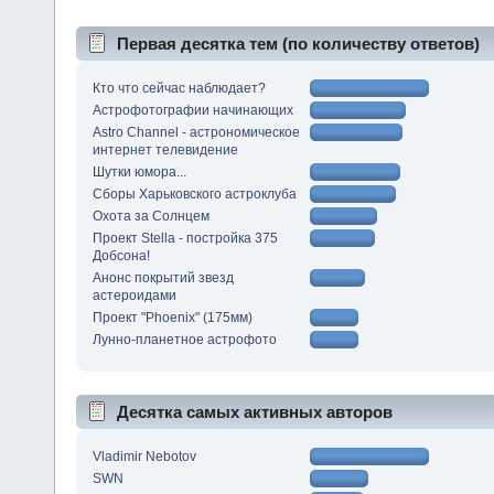
Первая десятка тем (по количеству ответов)
Кто что сейчас наблюдает?
Астрофотографии начинающих
Astro Channel - астрономическое
интернет телевидение
Шутки юмора...
Сборы Харьковского астроклуба
Охота за Солнцем
Проект Stella - постройка 375
Добсона!
Анонс покрытий звезд
астероидами
Проект "Phoenix" (175мм)
Лунно-планетное астрофото
Десятка самых активных авторов
Vladimir Nebotov
SWN