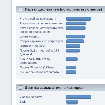
Первая десятка тем (по количеству ответов)
Кто что сейчас наблюдает?
Астрофотографии начинающих
Astro Channel - астрономическое
интернет телевидение
Шутки юмора...
Сборы Харьковского астроклуба
Охота за Солнцем
Проект Stella - постройка 375
Добсона!
Анонс покрытий звезд
астероидами
Проект "Phoenix" (175мм)
Лунно-планетное астрофото
Десятка самых активных авторов
Vladimir Nebotov
SWN