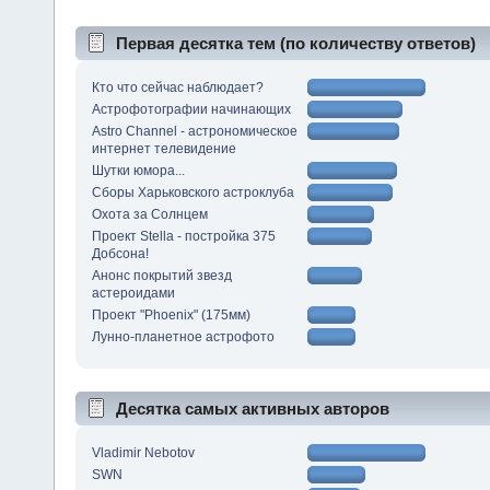
Первая десятка тем (по количеству ответов)
Кто что сейчас наблюдает?
Астрофотографии начинающих
Astro Channel - астрономическое
интернет телевидение
Шутки юмора...
Сборы Харьковского астроклуба
Охота за Солнцем
Проект Stella - постройка 375
Добсона!
Анонс покрытий звезд
астероидами
Проект "Phoenix" (175мм)
Лунно-планетное астрофото
Десятка самых активных авторов
Vladimir Nebotov
SWN