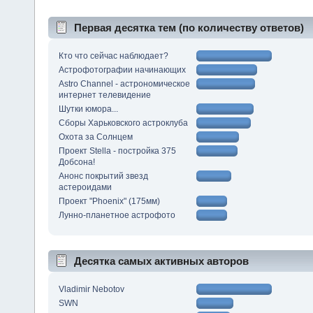
Первая десятка тем (по количеству ответов)
Кто что сейчас наблюдает?
Астрофотографии начинающих
Astro Channel - астрономическое
интернет телевидение
Шутки юмора...
Сборы Харьковского астроклуба
Охота за Солнцем
Проект Stella - постройка 375
Добсона!
Анонс покрытий звезд
астероидами
Проект "Phoenix" (175мм)
Лунно-планетное астрофото
Десятка самых активных авторов
Vladimir Nebotov
SWN