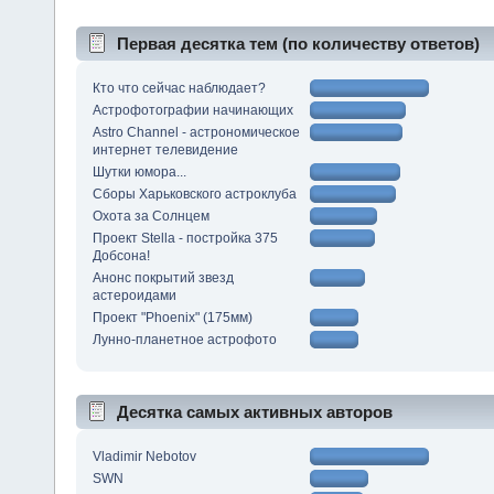
Первая десятка тем (по количеству ответов)
Кто что сейчас наблюдает?
Астрофотографии начинающих
Astro Channel - астрономическое
интернет телевидение
Шутки юмора...
Сборы Харьковского астроклуба
Охота за Солнцем
Проект Stella - постройка 375
Добсона!
Анонс покрытий звезд
астероидами
Проект "Phoenix" (175мм)
Лунно-планетное астрофото
Десятка самых активных авторов
Vladimir Nebotov
SWN