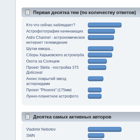
Первая десятка тем (по количеству ответов)
Кто что сейчас наблюдает?
Астрофотографии начинающих
Astro Channel - астрономическое
интернет телевидение
Шутки юмора...
Сборы Харьковского астроклуба
Охота за Солнцем
Проект Stella - постройка 375
Добсона!
Анонс покрытий звезд
астероидами
Проект "Phoenix" (175мм)
Лунно-планетное астрофото
Десятка самых активных авторов
Vladimir Nebotov
SWN