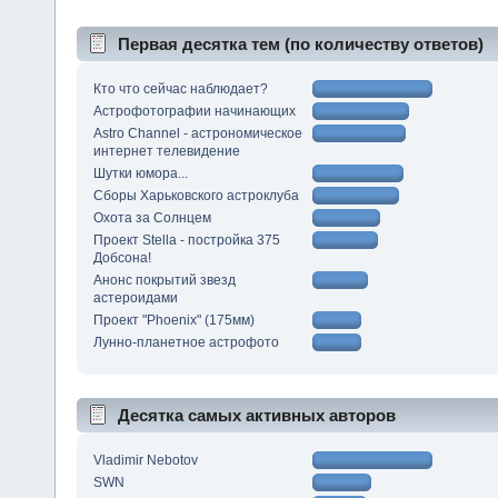
Первая десятка тем (по количеству ответов)
Кто что сейчас наблюдает?
Астрофотографии начинающих
Astro Channel - астрономическое
интернет телевидение
Шутки юмора...
Сборы Харьковского астроклуба
Охота за Солнцем
Проект Stella - постройка 375
Добсона!
Анонс покрытий звезд
астероидами
Проект "Phoenix" (175мм)
Лунно-планетное астрофото
Десятка самых активных авторов
Vladimir Nebotov
SWN