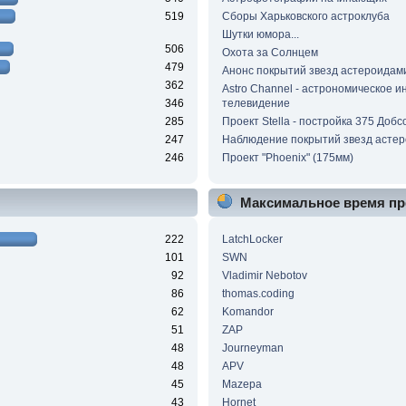
519
Сборы Харьковского астроклуба
Шутки юмора...
506
Охота за Солнцем
479
Анонс покрытий звезд астероидам
362
Astro Channel - астрономическое и
346
телевидение
285
Проект Stella - постройка 375 Добс
247
Наблюдение покрытий звезд асте
246
Проект "Phoenix" (175мм)
Максимальное время пр
222
LatchLocker
101
SWN
92
Vladimir Nebotov
86
thomas.coding
62
Komandor
51
ZAP
48
Journeyman
48
APV
45
Mazepa
43
Hornet