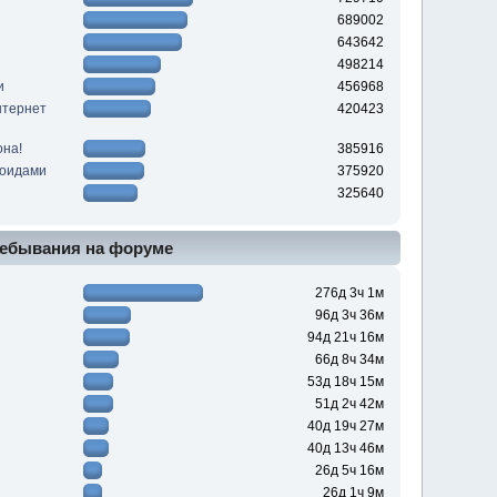
689002
643642
498214
и
456968
нтернет
420423
она!
385916
роидами
375920
325640
ебывания на форуме
276д 3ч 1м
96д 3ч 36м
94д 21ч 16м
66д 8ч 34м
53д 18ч 15м
51д 2ч 42м
40д 19ч 27м
40д 13ч 46м
26д 5ч 16м
26д 1ч 9м