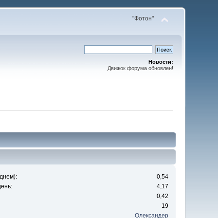
"Фотон"
Новости:
Движок форума обновлен!
днем):
0,54
ень:
4,17
0,42
19
Олександер