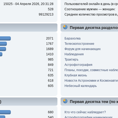
15025 - 04 Апреля 2026, 20:31:28
Пользователей онлайн в день (в ср
528
Соотношение мужчин — женщин:
99129213
Среднее количество просмотров в 
Первая десятка раздело
2071
Барахолка
1767
Телескопостроение
1689
Форум для начинающих
1410
Наблюдения
985
Трактиръ
849
Астрофотография
721
Планы, поездки, совместные набл
635
Клубная жизнь
618
Новости Астрономии и Космонавти
605
Небесный календарь
)
Первая десятка тем (по
680
Кто что сейчас наблюдает?
540
Астрофотографии начинающих