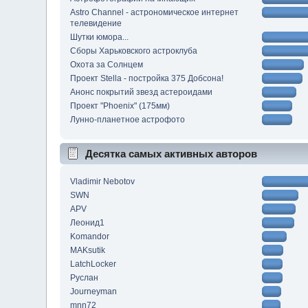
Astro Channel - астрономическое интернет
телевидение
Шутки юмора...
Сборы Харьковского астроклуба
Охота за Солнцем
Проект Stella - постройка 375 Добсона!
Анонс покрытий звезд астероидами
Проект "Phoenix" (175мм)
Лунно-планетное астрофото
Десятка самых активных авторов
Vladimir Nebotov
SWN
APV
Леонид1
Komandor
MAKsutik
LatchLocker
Руслан
Journeyman
mnn72