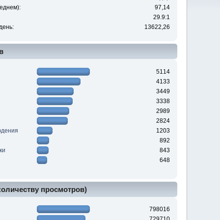
еднем):
97,14
29.9:1
день:
13622,26
в
5114
4133
3449
3338
2989
2824
юдения
1203
892
ки
843
648
 количеству просмотров)
798016
729710