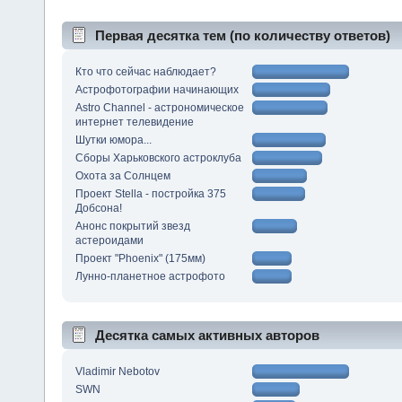
Первая десятка тем (по количеству ответов)
Кто что сейчас наблюдает?
Астрофотографии начинающих
Astro Channel - астрономическое
интернет телевидение
Шутки юмора...
Сборы Харьковского астроклуба
Охота за Солнцем
Проект Stella - постройка 375
Добсона!
Анонс покрытий звезд
астероидами
Проект "Phoenix" (175мм)
Лунно-планетное астрофото
Десятка самых активных авторов
Vladimir Nebotov
SWN