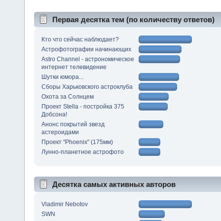
Первая десятка тем (по количеству ответов)
Кто что сейчас наблюдает?
Астрофотографии начинающих
Astro Channel - астрономическое
интернет телевидение
Шутки юмора...
Сборы Харьковского астроклуба
Охота за Солнцем
Проект Stella - постройка 375
Добсона!
Анонс покрытий звезд
астероидами
Проект "Phoenix" (175мм)
Лунно-планетное астрофото
Десятка самых активных авторов
Vladimir Nebotov
SWN