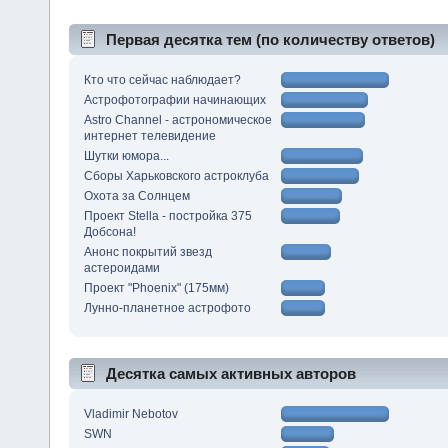
Первая десятка тем (по количеству ответов)
Кто что сейчас наблюдает?
Астрофотографии начинающих
Astro Channel - астрономическое
интернет телевидение
Шутки юмора...
Сборы Харьковского астроклуба
Охота за Солнцем
Проект Stella - постройка 375
Добсона!
Анонс покрытий звезд
астероидами
Проект "Phoenix" (175мм)
Лунно-планетное астрофото
Десятка самых активных авторов
Vladimir Nebotov
SWN