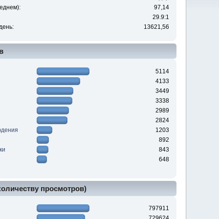
еднем):
97,14
29.9:1
день:
13621,56
в
5114
4133
3449
3338
2989
2824
юдения
1203
892
ки
843
648
 количеству просмотров)
797911
729624