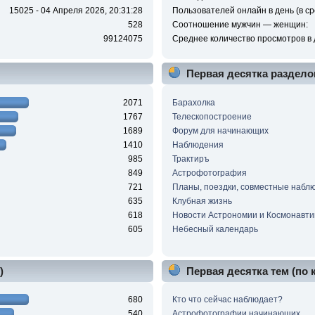
15025 - 04 Апреля 2026, 20:31:28
Пользователей онлайн в день (в ср
528
Соотношение мужчин — женщин:
99124075
Среднее количество просмотров в 
Первая десятка раздело
2071
Барахолка
1767
Телескопостроение
1689
Форум для начинающих
1410
Наблюдения
985
Трактиръ
849
Астрофотография
721
Планы, поездки, совместные набл
635
Клубная жизнь
618
Новости Астрономии и Космонавти
605
Небесный календарь
)
Первая десятка тем (по
680
Кто что сейчас наблюдает?
540
Астрофотографии начинающих