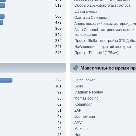
519
Сборы Харьковского астроклуба
Шутки юмора...
506
Охота за Солнцем
479
Анонс покрытий звезд астероидам
362
Astro Channel - астрономическое и
346
телевидение
285
Проект Stella - постройка 375 Добс
247
Наблюдение покрытий звезд асте
246
Проект "Phoenix" (175мм)
Максимальное время пр
222
LatchLocker
101
SWN
92
Vladimir Nebotov
86
thomas.coding
62
Komandor
51
ZAP
48
Journeyman
48
APV
45
Mazepa
43
Hornet