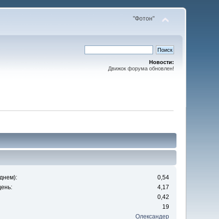
"Фотон"
Новости:
Движок форума обновлен!
днем):
0,54
ень:
4,17
0,42
19
Олександер