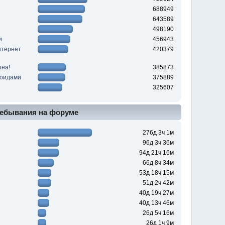
688949
643589
498190
и
456943
нтернет
420379
она!
385873
роидами
375889
325607
ебывания на форуме
276д 3ч 1м
96д 3ч 36м
94д 21ч 16м
66д 8ч 34м
53д 18ч 15м
51д 2ч 42м
40д 19ч 27м
40д 13ч 46м
26д 5ч 16м
26д 1ч 9м