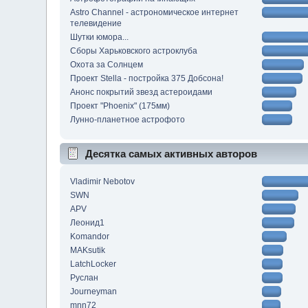
Astro Channel - астрономическое интернет
телевидение
Шутки юмора...
Сборы Харьковского астроклуба
Охота за Солнцем
Проект Stella - постройка 375 Добсона!
Анонс покрытий звезд астероидами
Проект "Phoenix" (175мм)
Лунно-планетное астрофото
Десятка самых активных авторов
Vladimir Nebotov
SWN
APV
Леонид1
Komandor
MAKsutik
LatchLocker
Руслан
Journeyman
mnn72