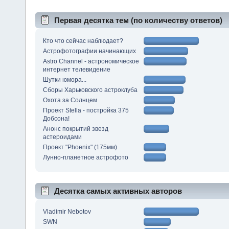
Первая десятка тем (по количеству ответов)
Кто что сейчас наблюдает?
Астрофотографии начинающих
Astro Channel - астрономическое
интернет телевидение
Шутки юмора...
Сборы Харьковского астроклуба
Охота за Солнцем
Проект Stella - постройка 375
Добсона!
Анонс покрытий звезд
астероидами
Проект "Phoenix" (175мм)
Лунно-планетное астрофото
Десятка самых активных авторов
Vladimir Nebotov
SWN