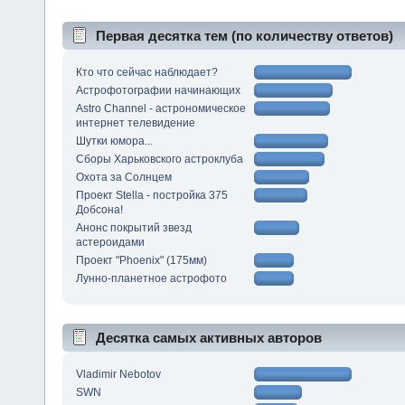
Первая десятка тем (по количеству ответов)
Кто что сейчас наблюдает?
Астрофотографии начинающих
Astro Channel - астрономическое
интернет телевидение
Шутки юмора...
Сборы Харьковского астроклуба
Охота за Солнцем
Проект Stella - постройка 375
Добсона!
Анонс покрытий звезд
астероидами
Проект "Phoenix" (175мм)
Лунно-планетное астрофото
Десятка самых активных авторов
Vladimir Nebotov
SWN