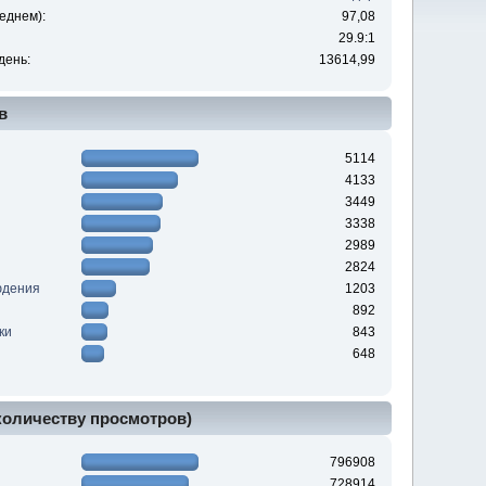
еднем):
97,08
29.9:1
день:
13614,99
в
5114
4133
3449
3338
2989
2824
юдения
1203
892
ки
843
648
 количеству просмотров)
796908
728914