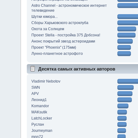
Astro Channel - астрономическое интернет
телевидение
Шутки юмора...
Сборы Харьковского астроклуба
Охота за Солнцем
Проект Stella - постройка 375 Добсона!
Анонс покрытий звезд астероидами
Проект "Phoenix" (175мм)
Лунно-планетное астрофото
Десятка самых активных авторов
Vladimir Nebotov
SWN
APV
Леонид1
Komandor
MAKsutik
LatchLocker
Руслан
Journeyman
mnn72