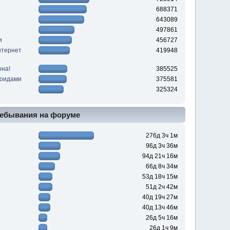
688371
643089
497861
и
456727
нтернет
419948
она!
385525
роидами
375581
325324
ебывания на форуме
276д 3ч 1м
96д 3ч 36м
94д 21ч 16м
66д 8ч 34м
53д 18ч 15м
51д 2ч 42м
40д 19ч 27м
40д 13ч 46м
26д 5ч 16м
26д 1ч 9м