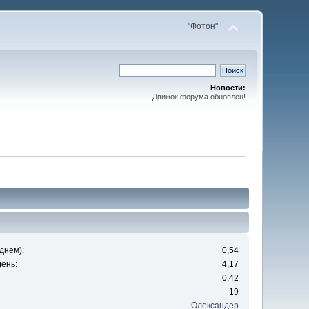
"Фотон"
Новости:
Движок форума обновлен!
днем):
0,54
ень:
4,17
0,42
19
Олександер