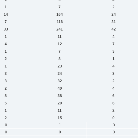
1
7
2
14
164
24
7
116
31
33
241
42
1
11
4
4
12
7
1
7
3
2
8
1
1
23
4
3
24
3
3
32
2
2
40
4
8
38
6
5
20
6
1
11
2
2
15
0
0
1
0
0
0
0