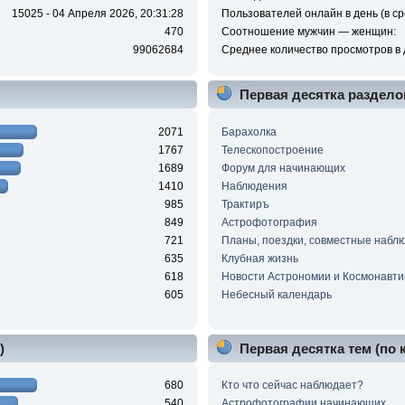
15025 - 04 Апреля 2026, 20:31:28
Пользователей онлайн в день (в ср
470
Соотношение мужчин — женщин:
99062684
Среднее количество просмотров в 
Первая десятка раздело
2071
Барахолка
1767
Телескопостроение
1689
Форум для начинающих
1410
Наблюдения
985
Трактиръ
849
Астрофотография
721
Планы, поездки, совместные набл
635
Клубная жизнь
618
Новости Астрономии и Космонавти
605
Небесный календарь
)
Первая десятка тем (по
680
Кто что сейчас наблюдает?
540
Астрофотографии начинающих