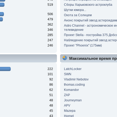
519
Сборы Харьковского астроклуба
Шутки юмора...
506
Охота за Солнцем
479
Анонс покрытий звезд астероидам
362
Astro Channel - астрономическое и
346
телевидение
285
Проект Stella - постройка 375 Добс
247
Наблюдение покрытий звезд асте
246
Проект "Phoenix" (175мм)
Максимальное время пр
222
LatchLocker
101
SWN
92
Vladimir Nebotov
86
thomas.coding
62
Komandor
51
ZAP
48
Journeyman
48
APV
45
Mazepa
43
Hornet