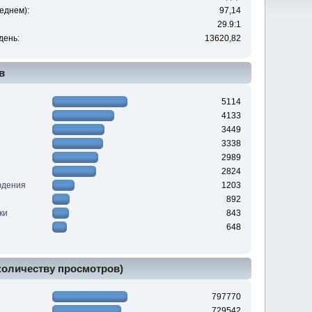
еднем):
97,14
29.9:1
день:
13620,82
в
5114
4133
3449
3338
2989
2824
юдения
1203
892
ки
843
648
 количеству просмотров)
797770
729542