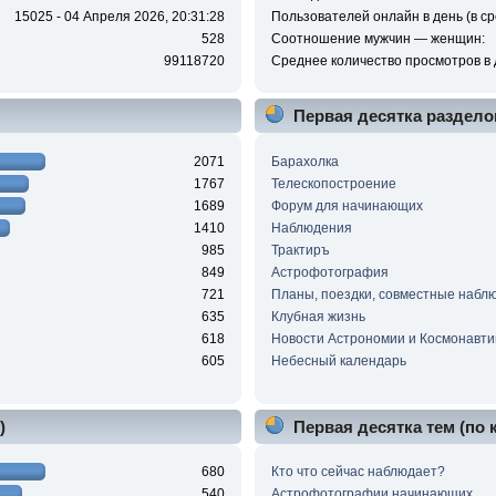
15025 - 04 Апреля 2026, 20:31:28
Пользователей онлайн в день (в ср
528
Соотношение мужчин — женщин:
99118720
Среднее количество просмотров в 
Первая десятка раздело
2071
Барахолка
1767
Телескопостроение
1689
Форум для начинающих
1410
Наблюдения
985
Трактиръ
849
Астрофотография
721
Планы, поездки, совместные набл
635
Клубная жизнь
618
Новости Астрономии и Космонавти
605
Небесный календарь
)
Первая десятка тем (по
680
Кто что сейчас наблюдает?
540
Астрофотографии начинающих