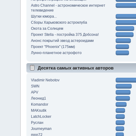
Astro Channel - астрономическое интернет
телевидение
Шутки юмора...
Сборы Харьковского астроклуба
Охота за Солнцем
Проект Stella - постройка 375 Добсона!
Анонс покрытий звезд астероидами
Проект "Phoenix" (175мм)
Лунно-планетное астрофото
Десятка самых активных авторов
Vladimir Nebotov
SWN
APV
Леонид1
Komandor
MAKsutik
LatchLocker
Руслан
Journeyman
mnn72