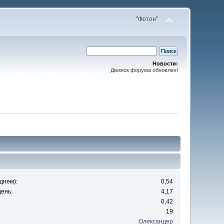
"Фотон"
Новости:
Движок форума обновлен!
днем):
0,54
ень:
4,17
0,42
19
Олександер