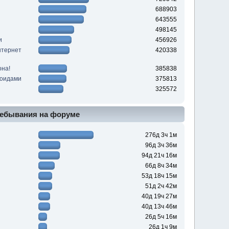
688903
643555
498145
и
456926
нтернет
420338
она!
385838
роидами
375813
325572
ебывания на форуме
276д 3ч 1м
96д 3ч 36м
94д 21ч 16м
66д 8ч 34м
53д 18ч 15м
51д 2ч 42м
40д 19ч 27м
40д 13ч 46м
26д 5ч 16м
26д 1ч 9м