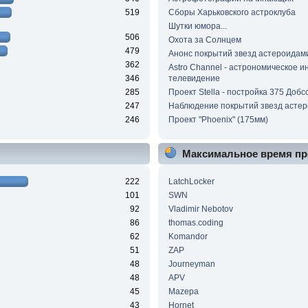
519
Сборы Харьковского астроклуба
Шутки юмора...
506
Охота за Солнцем
479
Анонс покрытий звезд астероидам
362
Astro Channel - астрономическое и
346
телевидение
285
Проект Stella - постройка 375 Добс
247
Наблюдение покрытий звезд асте
246
Проект "Phoenix" (175мм)
Максимальное время пр
222
LatchLocker
101
SWN
92
Vladimir Nebotov
86
thomas.coding
62
Komandor
51
ZAP
48
Journeyman
48
APV
45
Mazepa
43
Hornet