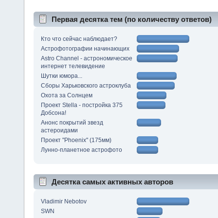
Первая десятка тем (по количеству ответов)
Кто что сейчас наблюдает?
Астрофотографии начинающих
Astro Channel - астрономическое
интернет телевидение
Шутки юмора...
Сборы Харьковского астроклуба
Охота за Солнцем
Проект Stella - постройка 375
Добсона!
Анонс покрытий звезд
астероидами
Проект "Phoenix" (175мм)
Лунно-планетное астрофото
Десятка самых активных авторов
Vladimir Nebotov
SWN