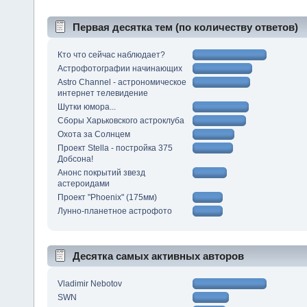
Первая десятка тем (по количеству ответов)
Кто что сейчас наблюдает?
Астрофотографии начинающих
Astro Channel - астрономическое
интернет телевидение
Шутки юмора...
Сборы Харьковского астроклуба
Охота за Солнцем
Проект Stella - постройка 375
Добсона!
Анонс покрытий звезд
астероидами
Проект "Phoenix" (175мм)
Лунно-планетное астрофото
Десятка самых активных авторов
Vladimir Nebotov
SWN