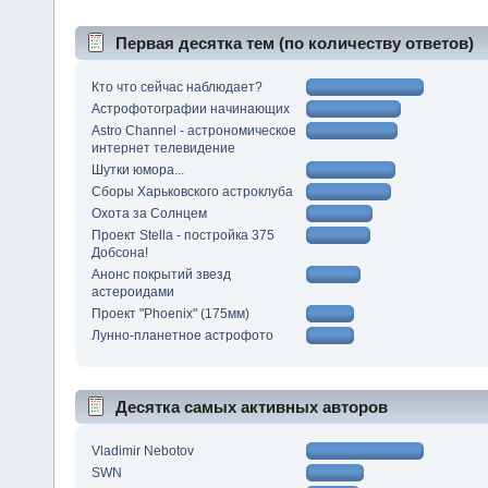
Первая десятка тем (по количеству ответов)
Кто что сейчас наблюдает?
Астрофотографии начинающих
Astro Channel - астрономическое
интернет телевидение
Шутки юмора...
Сборы Харьковского астроклуба
Охота за Солнцем
Проект Stella - постройка 375
Добсона!
Анонс покрытий звезд
астероидами
Проект "Phoenix" (175мм)
Лунно-планетное астрофото
Десятка самых активных авторов
Vladimir Nebotov
SWN