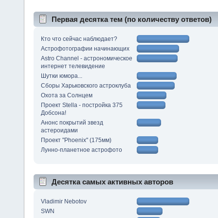
Первая десятка тем (по количеству ответов)
Кто что сейчас наблюдает?
Астрофотографии начинающих
Astro Channel - астрономическое
интернет телевидение
Шутки юмора...
Сборы Харьковского астроклуба
Охота за Солнцем
Проект Stella - постройка 375
Добсона!
Анонс покрытий звезд
астероидами
Проект "Phoenix" (175мм)
Лунно-планетное астрофото
Десятка самых активных авторов
Vladimir Nebotov
SWN