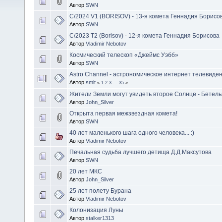
Автор
SWN
C/2024 V1 (BORISOV) - 13-я комета Геннадия Борисо
Автор
SWN
C/2023 T2 (Borisov) - 12-я комета Геннадия Борисова
Автор
Vladimir Nebotov
Космический телескоп «Джеймс Уэбб»
Автор
SWN
Astro Channel - астрономическое интернет телевиде
Автор
smit
«
1
2
3
...
35
»
Жители Земли могут увидеть второе Солнце - Бетель
Автор
John_Silver
Открыта первая межзвездная комета!
Автор
SWN
40 лет маленького шага одного человека... :)
Автор
Vladimir Nebotov
Печальная судьба лучшего детища Д.Д.Максутова
Автор
SWN
20 лет МКС
Автор
John_Silver
25 лет полету Бурана
Автор
Vladimir Nebotov
Колонизация Луны
Автор
stalker1313