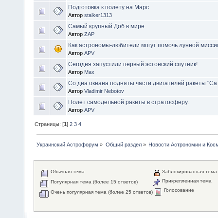
Подготовка к полету на Марс
Автор
stalker1313
Самый крупный Доб в мире
Автор
ZAP
Как астрономы-любители могут помочь лунной мисс
Автор
APV
Сегодня запустили первый эстонский спутник!
Автор
Max
Со дна океана подняты части двигателей ракеты "Са
Автор
Vladimir Nebotov
Полет самодельной ракеты в стратосферу.
Автор
APV
Страницы: [
1
]
2
3
4
Украинский Астрофорум
»
Общий раздел
»
Новости Астрономии и Кос
Обычная тема
Заблокированная тема
Прикрепленная тема
Популярная тема (более 15 ответов)
Голосование
Очень популярная тема (более 25 ответов)