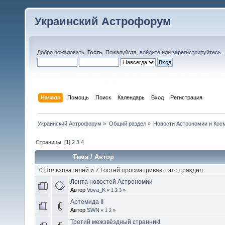
Украинский Астрофорум
Добро пожаловать,
Гость
. Пожалуйста,
войдите
или
зарегистрируйтесь
.
Начало
Помощь
Поиск
Календарь
Вход
Регистрация
Украинский Астрофорум
»
Общий раздел
»
Новости Астрономии и Кос
Страницы: [
1
]
2
3
4
Тема
/
Автор
0 Пользователей и 7 Гостей просматривают этот раздел.
Лента новостей Астрономии
Автор
Vova_K
«
1
2
3
»
Артемида II
Автор
SWN
«
1
2
»
Третий межзвёздный странник!