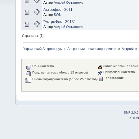
Автор
Андрей Остапенко
Астрофест-2011
Автор
SWN
"АстроФест-2013"
Автор
Андрей Остапенко
Страницы: [
1
]
Украинский Астрофорум
»
Астрономические мероприятия
»
АстроФест
Обычная тема
Заблокированная тема
Прикрепленная тема
Популярная тема (более 15 ответов)
Голосование
Очень популярная тема (более 25 ответов)
SMF 2.0.2
XHTM