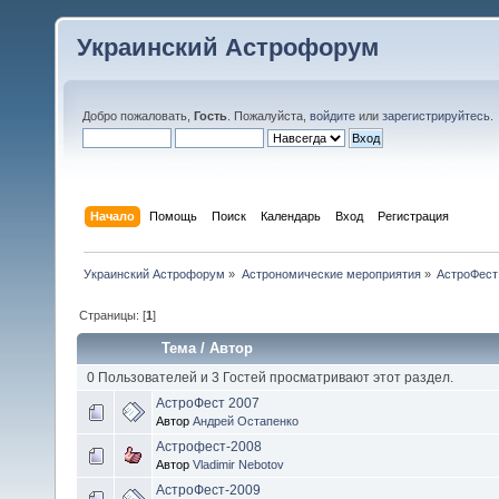
Украинский Астрофорум
Добро пожаловать,
Гость
. Пожалуйста,
войдите
или
зарегистрируйтесь
.
Начало
Помощь
Поиск
Календарь
Вход
Регистрация
Украинский Астрофорум
»
Астрономические мероприятия
»
АстроФест
Страницы: [
1
]
Тема
/
Автор
0 Пользователей и 3 Гостей просматривают этот раздел.
АстроФест 2007
Автор
Андрей Остапенко
Астрофест-2008
Автор
Vladimir Nebotov
АстроФест-2009