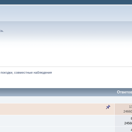
сь
.
 поездки, совместные наблюдения
Ответо
1
2466
2456