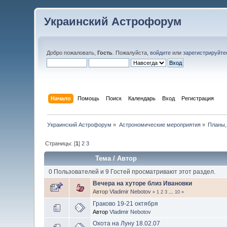
Украинский Астрофорум
Добро пожаловать,
Гость
. Пожалуйста,
войдите
или
зарегистрируйте
Начало
Помощь
Поиск
Календарь
Вход
Регистрация
Украинский Астрофорум
»
Астрономические мероприятия
»
Планы,
Страницы: [
1
]
2
3
Тема
/
Автор
0 Пользователей и 9 Гостей просматривают этот раздел.
Вечера на хуторе близ Ивановки
Автор
Vladimir Nebotov
«
1
2
3
...
10
»
Граково 19-21 октября
Автор
Vladimir Nebotov
Охота на Луну 18.02.07