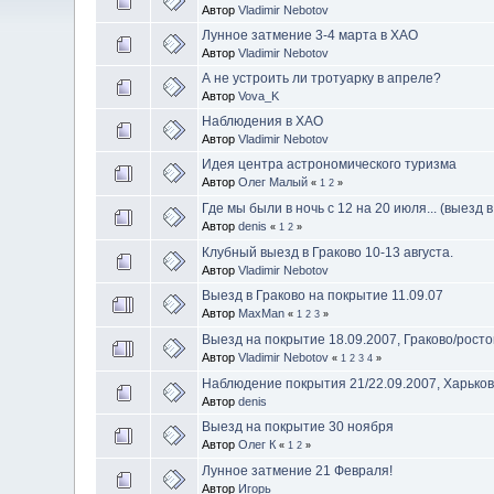
Автор
Vladimir Nebotov
Лунное затмение 3-4 марта в ХАО
Автор
Vladimir Nebotov
А не устроить ли тротуарку в апреле?
Автор
Vova_K
Наблюдения в ХАО
Автор
Vladimir Nebotov
Идея центра астрономического туризма
Автор
Олег Малый
«
1
2
»
Где мы были в ночь с 12 на 20 июля... (выезд 
Автор
denis
«
1
2
»
Клубный выезд в Граково 10-13 августа.
Автор
Vladimir Nebotov
Выезд в Граково на покрытие 11.09.07
Автор
MaxMan
«
1
2
3
»
Выезд на покрытие 18.09.2007, Граково/росто
Автор
Vladimir Nebotov
«
1
2
3
4
»
Наблюдение покрытия 21/22.09.2007, Харько
Автор
denis
Выезд на покрытие 30 ноября
Автор
Олег К
«
1
2
»
Лунное затмение 21 Февраля!
Автор
Игорь