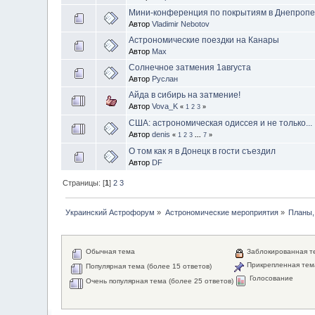
Мини-конференция по покрытиям в Днепропетр
Автор
Vladimir Nebotov
Астрономические поездки на Канары
Автор
Max
Солнечное затмения 1августа
Автор
Руслан
Айда в сибирь на затмение!
Автор
Vova_K
«
1
2
3
»
США: астрономическая одиссея и не только...
Автор
denis
«
1
2
3
...
7
»
О том как я в Донецк в гости съездил
Автор
DF
Страницы: [
1
]
2
3
Украинский Астрофорум
»
Астрономические мероприятия
»
Планы,
Обычная тема
Заблокированная т
Прикрепленная тем
Популярная тема (более 15 ответов)
Голосование
Очень популярная тема (более 25 ответов)