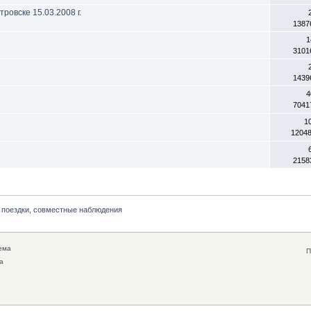
овске 15.03.2008 г.
1387
1
3101
1439
4
7041
1
1204
2158
 поездки, совместные наблюдения
ема
П
а