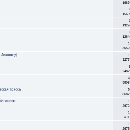
1687
1560
1322
1264
1
3652
в Ивановку)
1
3278
2487
3
5809
вская трасса
5
8687
в/Ивановка
1
2670
1
3411
1
2676