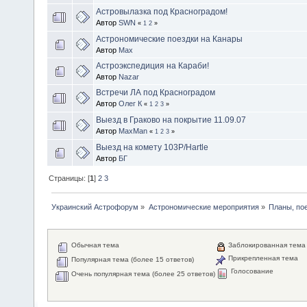
Астровылазка под Красноградом!
Автор
SWN
«
1
2
»
Астрономические поездки на Канары
Автор
Max
Астроэкспедиция на Караби!
Автор
Nazar
Встречи ЛА под Красноградом
Автор
Олег К
«
1
2
3
»
Выезд в Граково на покрытие 11.09.07
Автор
MaxMan
«
1
2
3
»
Выезд на комету 103P/Hartle
Автор
БГ
Страницы: [
1
]
2
3
Украинский Астрофорум
»
Астрономические мероприятия
»
Планы, по
Обычная тема
Заблокированная тема
Прикрепленная тема
Популярная тема (более 15 ответов)
Голосование
Очень популярная тема (более 25 ответов)