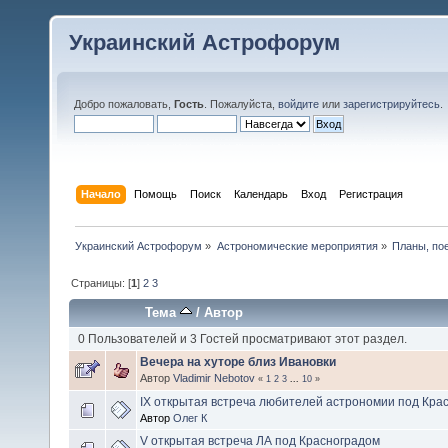
Украинский Астрофорум
Добро пожаловать,
Гость
. Пожалуйста,
войдите
или
зарегистрируйтесь
.
Начало
Помощь
Поиск
Календарь
Вход
Регистрация
Украинский Астрофорум
»
Астрономические мероприятия
»
Планы, по
Страницы: [
1
]
2
3
Тема
/
Автор
0 Пользователей и 3 Гостей просматривают этот раздел.
Вечера на хуторе близ Ивановки
Автор
Vladimir Nebotov
«
1
2
3
...
10
»
IX открытая встреча любителей астрономии под Кра
Автор
Олег К
V открытая встреча ЛА под Красноградом