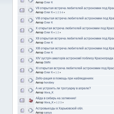
Автор
Олег К
VII открытая встреча любителей астрономии под Кр
Автор
Олег К
«
1
2
3
4
»
VIII открытая встреча любителей астрономии под Кр
Автор
Олег К
X открытая встреча любителей астрономии под Кра
Автор
Олег К
«
1
2
»
XII открытая встреча любителей астрономии под Кр
Автор
Олег К
XIII открытая встреча любителей астрономии под Кр
Автор
Олег К
XIV зустріч аматорів астрономії поблизу Краснограда
Автор
SWN
XІ открытая встреча любителей астрономии под Кра
Автор
Олег К
«
1
2
»
Zello-рация в помощь при наблюдениях
Автор
horobey
А не устроить ли тротуарку в апреле?
Автор
Vova_K
Айда в сибирь на затмение!
Автор
Vova_K
«
1
2
3
»
Астровыезды в Харьковской обл.
Автор
sanya