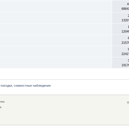
4
6864
1320
1204
2157
2242
1917
 поездки, совместные наблюдения
ема
П
а