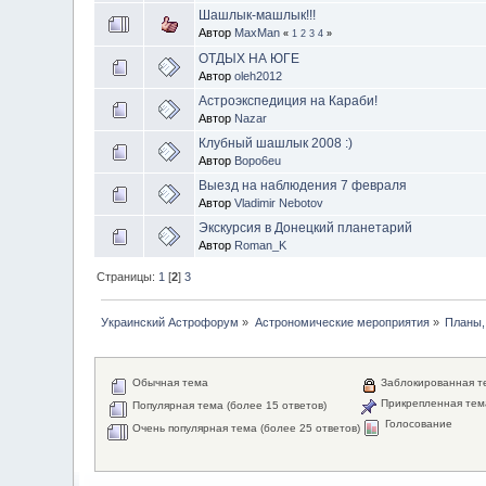
Шашлык-машлык!!!
Автор
MaxMan
«
1
2
3
4
»
ОТДЫХ НА ЮГЕ
Автор
oleh2012
Астроэкспедиция на Караби!
Автор
Nazar
Клубный шашлык 2008 :)
Автор
Bopo6eu
Выезд на наблюдения 7 февраля
Автор
Vladimir Nebotov
Экскурсия в Донецкий планетарий
Автор
Roman_K
Страницы:
1
[
2
]
3
Украинский Астрофорум
»
Астрономические мероприятия
»
Планы,
Обычная тема
Заблокированная т
Прикрепленная тем
Популярная тема (более 15 ответов)
Голосование
Очень популярная тема (более 25 ответов)