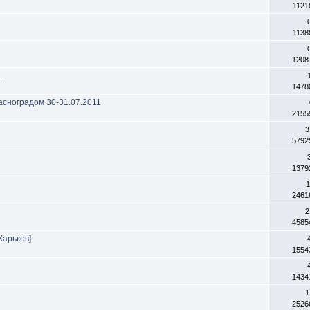
1121
1138
1208
.
1478
асноградом 30-31.07.2011
2155
3
5792
1379
1
2461
2
4585
Харьков]
1554
1434
1
2526