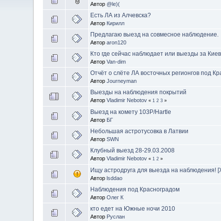
Автор
@le)(
Есть ЛА из Алчевска?
Автор
Кирилл
Предлагаю выезд на совмесное наблюдение.
Автор
aron120
Кто где сейчас наблюдает или выезды за Киев
Автор
Van-dim
Отчёт о слёте ЛА восточных регионгов под Кр
Автор
Journeyman
Выезды на наблюдения покрытий
Автор
Vladimir Nebotov
«
1
2
3
»
Выезд на комету 103P/Hartle
Автор
БГ
Небольшая астротусовка в Латвии
Автор
SWN
Клубный выезд 28-29.03.2008
Автор
Vladimir Nebotov
«
1
2
»
Ищу астродруга для выезда на наблюдения! [
Автор
lsddao
Наблюдения под Красноградом
Автор
Олег К
кто едет на Южные ночи 2010
Автор
Руслан