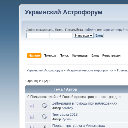
Украинский Астрофорум
Добро пожаловать,
Гость
. Пожалуйста,
войдите
или
зарегистрируйте
Начало
Помощь
Поиск
Календарь
Вход
Регистрация
Украинский Астрофорум
»
Астрономические мероприятия
»
Планы,
Страницы:
1
[
2
]
3
Тема
/
Автор
0 Пользователей и 6 Гостей просматривают этот раздел.
Zello-рация в помощь при наблюдениях
Автор
horobey
Тротуарка 2013
Автор
Руслан
Первая тротуарка в Миньковцах