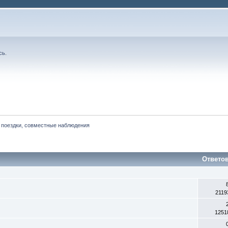
сь
.
 поездки, совместные наблюдения
Ответо
2119
1251