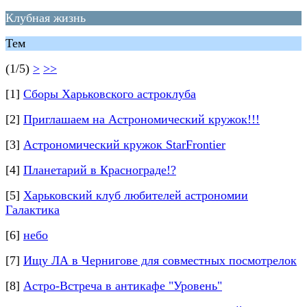
Клубная жизнь
Тем
(1/5)
>
>>
[1]
Сборы Харьковского астроклуба
[2]
Приглашаем на Астрономический кружок!!!
[3]
Астрономический кружок StarFrontier
[4]
Планетарий в Краснограде!?
[5]
Харьковский клуб любителей астрономии
Галактика
[6]
небо
[7]
Ищу ЛА в Чернигове для совместных посмотрелок
[8]
Астро-Встреча в антикафе "Уровень"