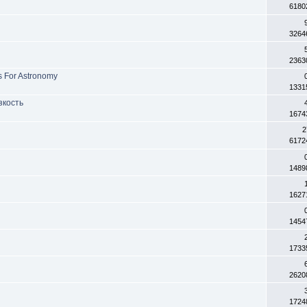
6180
3264
2363
 For Astronomy
1331
езкость
1674
2
6172
1489
1627
1454
1733
2620
1724