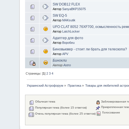
SW DOB12 FLEX
Автор
SanyaBKP15075
SW EQ-5
Автор
MAKsutik
UFO CLAT 8052 76XF700, осмысленность рем
Автор
LatchLocker
Адаптер для фото
Автор
Bopo6eu
Биновьювер - стоит ли брать для телескопа?
Автор
APV
Бинокли
Автор
Astro
Страницы: [
1
]
2
3
4
Украинский Астрофорум
»
Практика
»
Товары для любителей астро
Обычная тема
Заблокированная т
Прикрепленная тем
Популярная тема (более 15 ответов)
Голосование
Очень популярная тема (более 25 ответов)