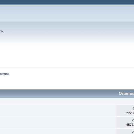
сь
.
номии
Ответо
2225
2
4577
2