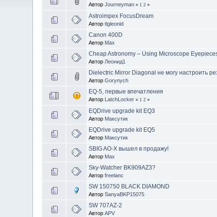
Автор
Journeyman
«
1
2
»
Astroimpex FocusDream
Автор
tlgleonid
Canon 400D
Автор
Max
Cheap Astronomy – Using Microscope Eyepieces
Автор
Леонид1
Dielectric Mirror Diagonal не могу настроить р
Автор
Gorynych
EQ-5, первые впечатления
Автор
LatchLocker
«
1
2
»
EQDrive upgrade kit EQ3
Автор
Максутик
EQDrive upgrade kit EQ5
Автор
Максутик
SBIG AO-X вышел в продажу!
Автор
Max
Sky-Watcher BK909AZ3?
Автор
freelanc
SW 150750 BLACK DIAMOND
Автор
SanyaBKP15075
SW 707AZ-2
Автор
APV