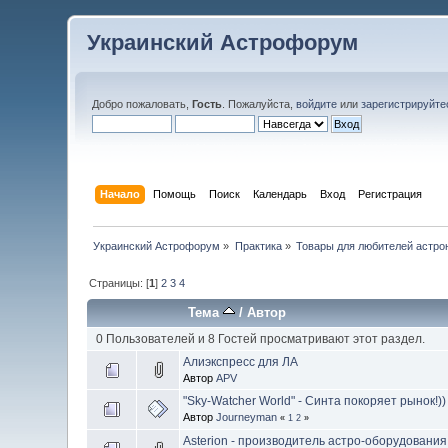
Украинский Астрофорум
Добро пожаловать,
Гость
. Пожалуйста,
войдите
или
зарегистрируйте
Начало
Помощь
Поиск
Календарь
Вход
Регистрация
Украинский Астрофорум
»
Практика
»
Товары для любителей астро
Страницы: [
1
]
2
3
4
Тема
/
Автор
0 Пользователей и 8 Гостей просматривают этот раздел.
Алиэкспресс для ЛА
Автор
APV
"Sky-Watcher World" - Синта покоряет рынок!))
Автор
Journeyman
«
1
2
»
Asterion - производитель астро-оборудования