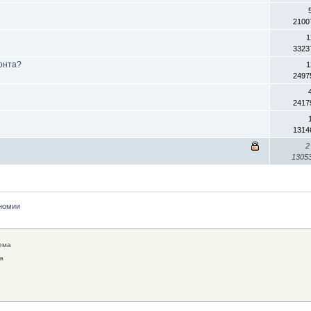
2100
1
3323
онта?
1
2497
2417
1314
2
1305
номии
ема
а